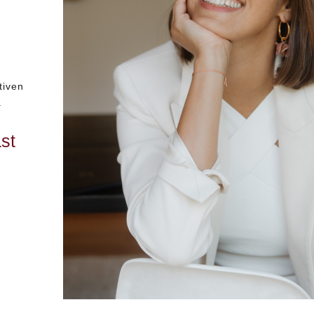
tiven
.
st