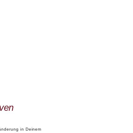
iven
ränderung
in Deinem