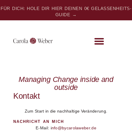
FÜR DICH: HOLE DIR HIER DEINEN 0€ GELASSENHEITS-
GUIDE →
MEIN ANGEBOT
Managing Change inside and
outside
Kontakt
Zum Start in die nachhaltige Veränderung.
NACHRICHT AN MICH
E-Mail: i
nfo@bycarolaweber.de